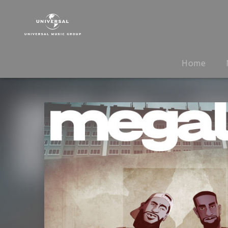
Megaloh
|
Musik
|
Für
Home
uns