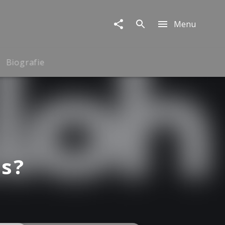
Menu
Biografie
as?