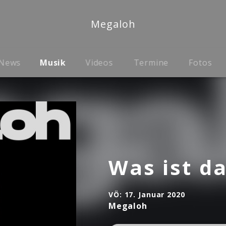
Megaloh
News
Musik
Videos
Termine
Fotos
Was ist d
VÖ:
17. Januar 2020
Megaloh