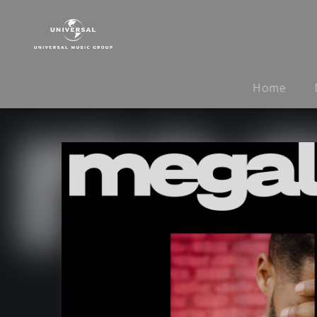
Megaloh
|
Musik
|
Was
Home
ist
das?