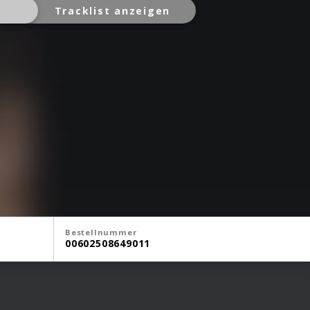
Tracklist anzeigen
Bestellnummer
00602508649011