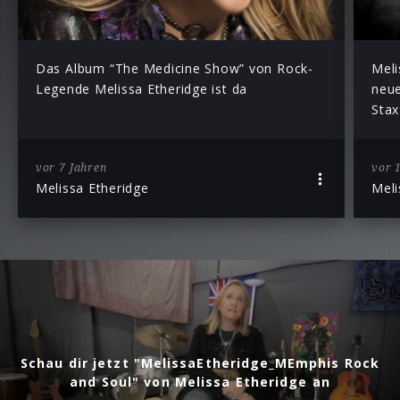
Das Album “The Medicine Show” von Rock-
Meli
Legende Melissa Etheridge ist da
neue
Stax
vor 7 Jahren
vor 
Melissa Etheridge
Meli
Schau dir jetzt "MelissaEtheridge_MEmphis Rock
and Soul" von Melissa Etheridge an