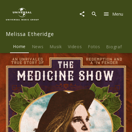
Melissa
Etheridge
Menu
|
Musik
&
Melissa Etheridge
Merch
Home
News
Musik
Videos
Fotos
Biografie