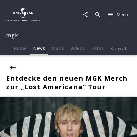
mgk
|
Menu
News
|
Entdecke
mgk
den
neuen
MGK
Home
News
Musik
Videos
Fotos
Biografie
Merch
zur
„Lost
Americana“
Entdecke den neuen MGK Merch
Tour
zur „Lost Americana“ Tour