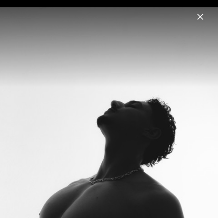
Menu
Milano
Home
News
Musik
Termine
Fotos
Biografie
Pressebilder 2025