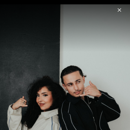
Menu
Milano
Home
News
Musik
Termine
Fotos
Biografie
Pressebilder 2025