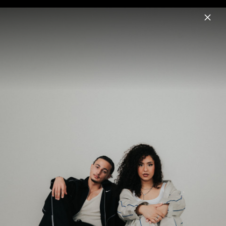
Menu
Milano
Home
News
Musik
Termine
Fotos
Biografie
Pressebilder 2025