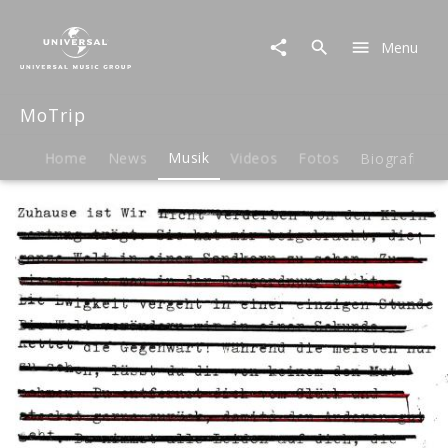
MoTrip
|
Menu
Musik
|
Zuhause
MoTrip
ist
wir
Home
News
Musik
Videos
Fotos
Biografie