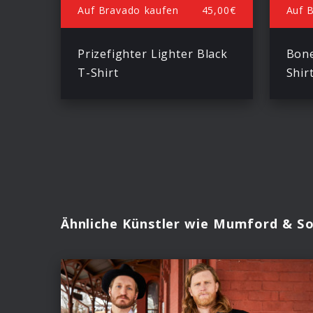
Auf Bravado kaufen
45,00€
Auf 
Prizefighter Lighter Black
Bone
T-Shirt
Shir
Ähnliche Künstler wie Mumford & S