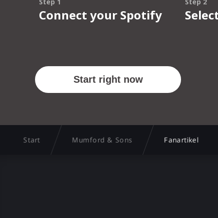
Start
Mumford & Sons
Fanartikel