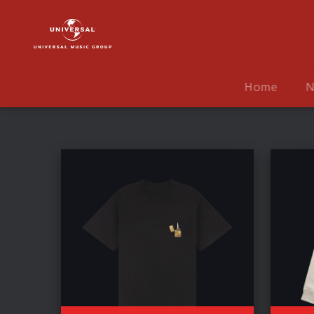
Mumford
&
Sons
|
Fanartikel
Home
N