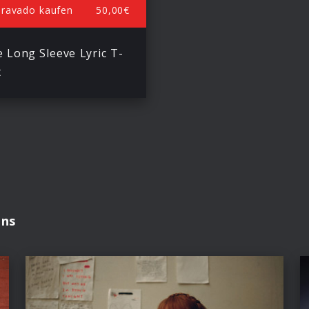
Bravado kaufen
50,00€
 Long Sleeve Lyric T-
t
ons