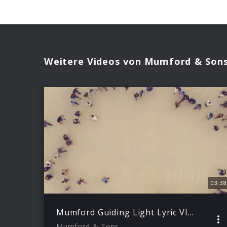
Weitere Videos von Mumford & Son
03:38
Mumford Guiding Light Lyric VId_002
Mumford & Sons