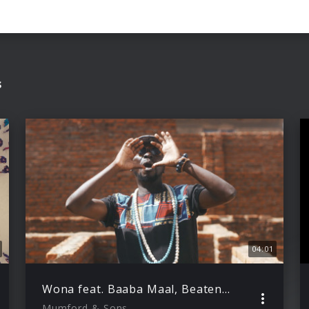
s
04:01
Wona feat. Baaba Maal, Beatenberg & The Very Best
Mumford & Sons