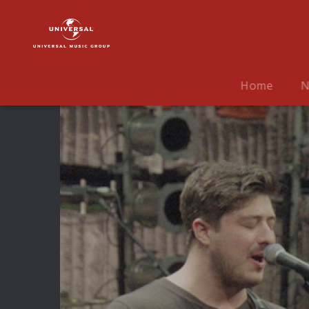
Mumford
&
Sons
|
Video
Home
N
|
Tompkins
Square
Park
(Live)