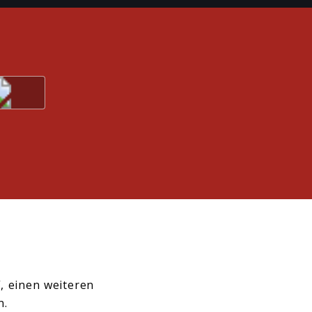
”, einen weiteren
on.