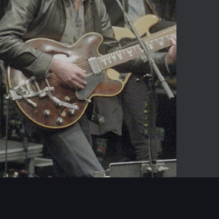
05:40
Mute
Enter
fullscreen