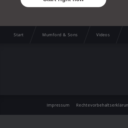
Start
Mumford & Sons
Videos
Impressum
Rechtevorbehaltserkläru