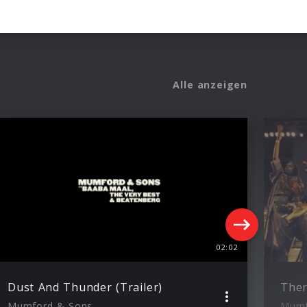
Alle anzeigen
02:02
Dust And Thunder (Trailer)
Mumford & Sons
Mumf