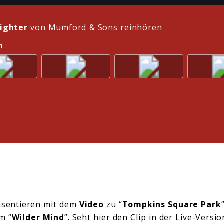
fighter
von Mumford & Sons reinhören
n
sentieren mit dem
Video
zu “
Tompkins Square Park
m “
Wilder Mind
”. Seht hier den Clip in der Live-Versi