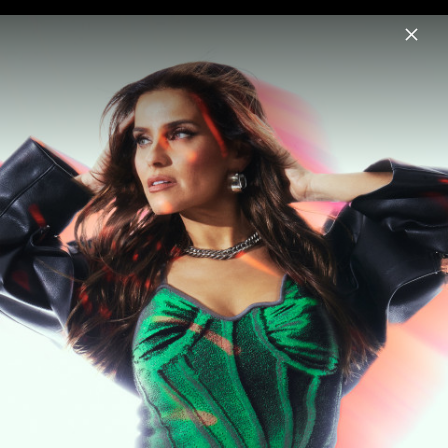
Menu
Nelly Furtado
Home
News
Musik
Videos
Fotos
Biografie
Pressefotos "7" (2024)