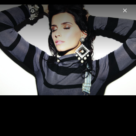
Menu
Nelly Furtado
Home
News
Musik
Videos
Fotos
Biografie
Pressefotos "7" (2024)