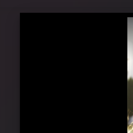
"Parking Lot" - "Behind The Scenes"