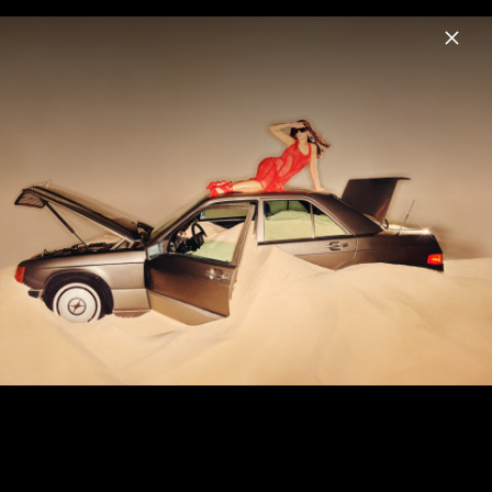
Menu
Nelly Furtado
Home
News
Musik
Videos
Fotos
Biografie
Pressefotos "7" (2024)