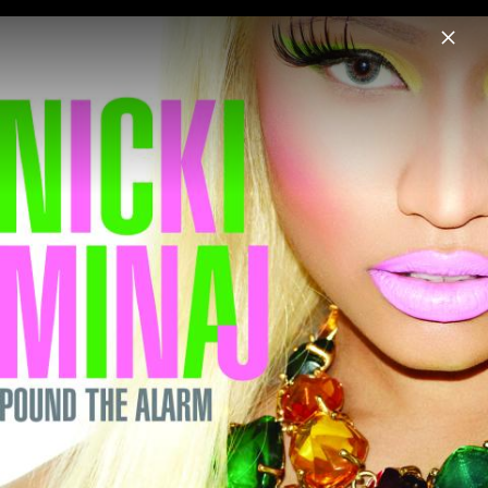
Menu
Nicki Minaj
Home
News
Musik
Videos
Fotos
Biografie
Pressefotos „Pink Friday 2“ (2023)