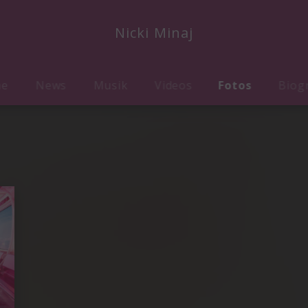
Nicki Minaj
me
News
Musik
Videos
Fotos
Biog