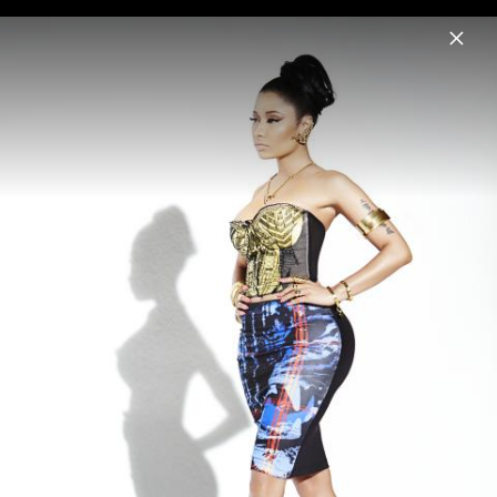
Menu
Nicki Minaj
Home
News
Musik
Videos
Fotos
Biografie
Pressefotos „Pink Friday 2“ (2023)