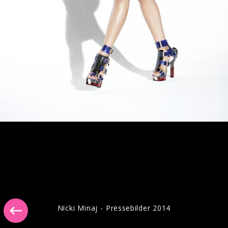
Pressebilder "Last Time I Saw You" (2023)
Nicki Minaj - Pressebilder 2014