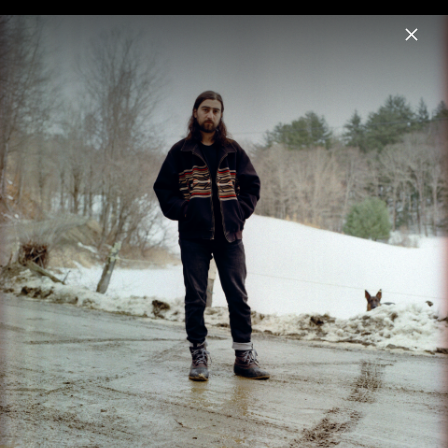
Menu
Noah Kahan
Home
News
Musik
Termine
Fotos
Biografie
Artwork "The Great Divide" (2026)