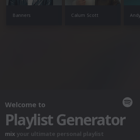
Banners
Calum Scott
And