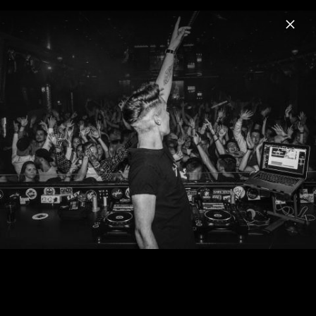
Menu
Noel Holler
Home
News
Musik
Videos
Fotos
Biografie
Noel Holler - Pressebilder 2022