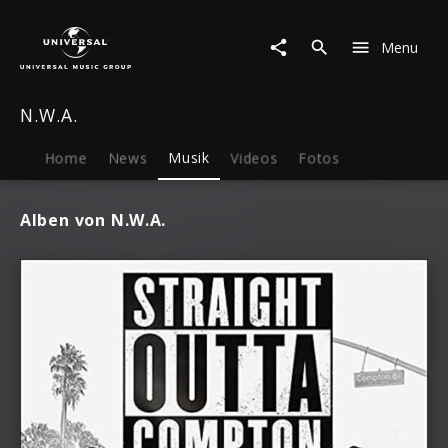
N.W.A.
|
Menu
Musik
N.W.A.
Home
News
Musik
Videos
Fotos
Alben von N.W.A.