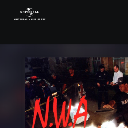
N.W.A.
|
Musik
|
EFIL4ZAGGIN