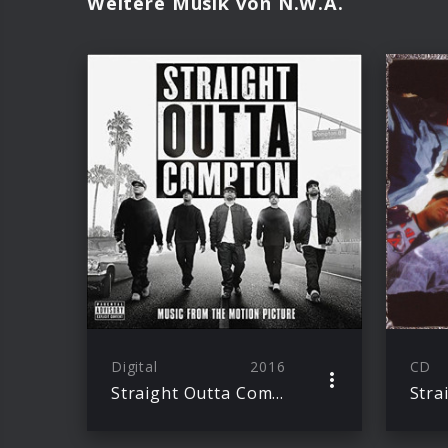
Weitere Musik von N.W.A.
Digital
2016
CD
Straight Outta Compton (LP)