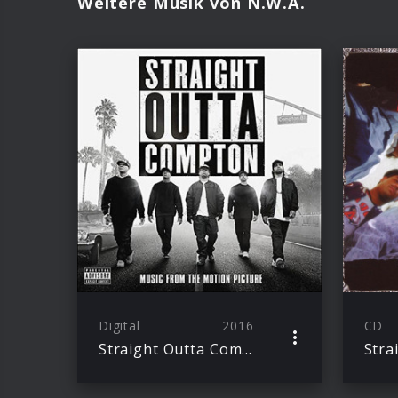
Weitere Musik von N.W.A.
Digital
2016
CD
Straight Outta Compton (LP)