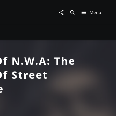
Menu
Of N.W.A: The
f Street
e