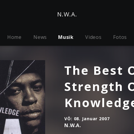
N.W.A.
Home
News
Musik
Videos
Fotos
The Best 
Strength O
Knowledg
VÖ:
08. Januar 2007
N.W.A.