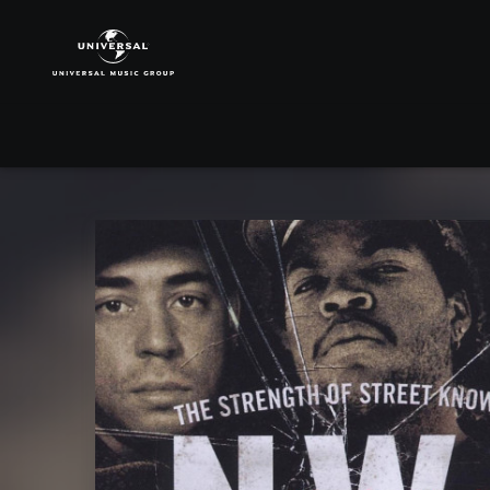
N.W.A.
|
Musik
|
The
Best
Of
N.W.A:
The
Strength
Of
Street
Knowledge