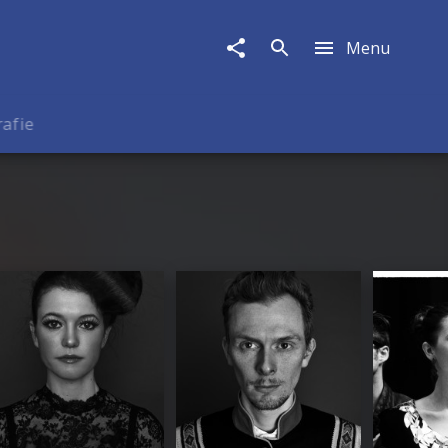
Menu
rafie