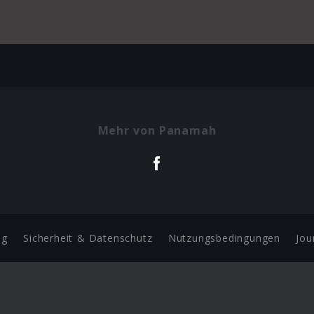
Mehr von Panamah
ng
Sicherheit & Datenschutz
Nutzungsbedingungen
Jou
Barrierefreiheit Statement
 Copyright 2026 Universal Music Group N.V. All Rights Reserve