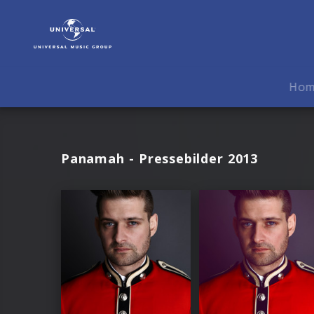
Panamah
|
Fotos
Ho
Panamah - Pressebilder 2013