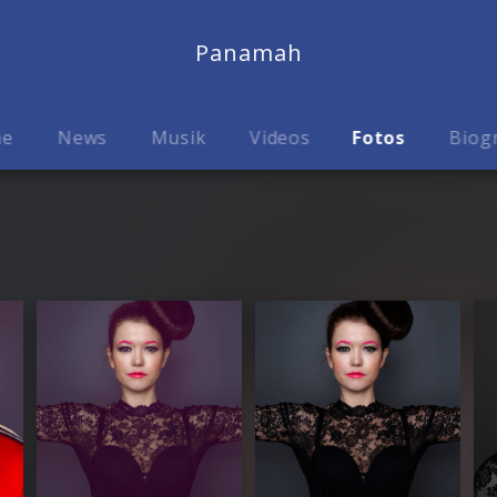
Panamah
me
News
Musik
Videos
Fotos
Biog