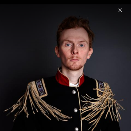
Menu
Panamah
Home
News
Musik
Videos
Fotos
Biografie
Panamah - Pressebilder 2013