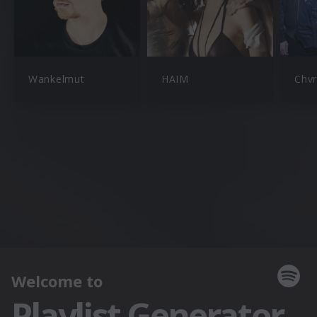
Wankelmut
HAIM
Chv