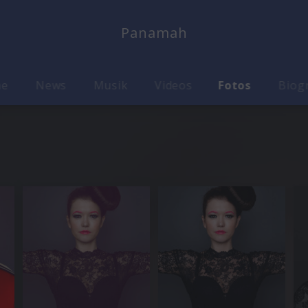
Panamah
me
News
Musik
Videos
Fotos
Biog