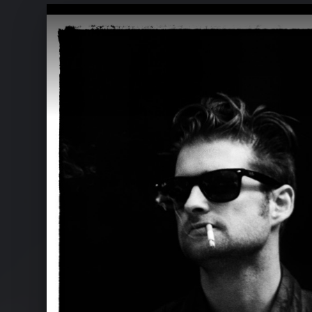
Ähnliche Künstler wie Panamah
Wankelmut