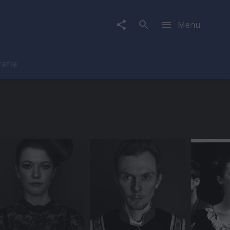
Menu
rafie