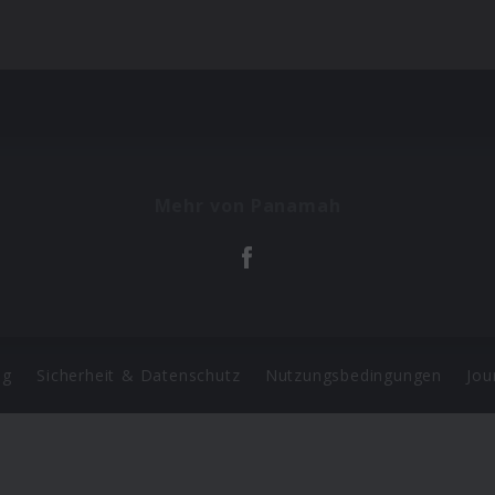
Mehr von Panamah
ng
Sicherheit & Datenschutz
Nutzungsbedingungen
Jou
Barrierefreiheit Statement
 Copyright 2026 Universal Music Group N.V. All Rights Reserve