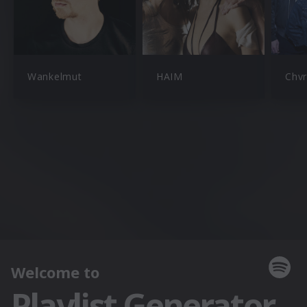
Wankelmut
HAIM
Chv