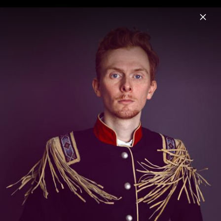
Menu
Panamah
Home
News
Musik
Videos
Fotos
Biografie
Panamah - Pressebilder 2013