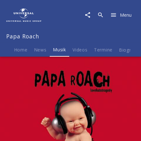
Papa
Roach
Menu
|
Musik
|
Papa Roach
Lovehatetragedy
-
Limited
Home
News
Musik
Videos
Termine
Biografie
Edition