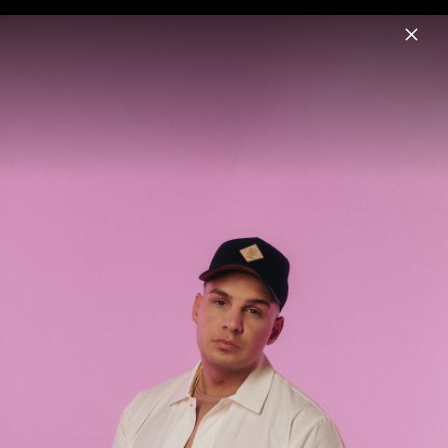
Menu
Pietro Lombardi
Home
News
Musik
Videos
Fotos
Biografie
Pressebilder 2025