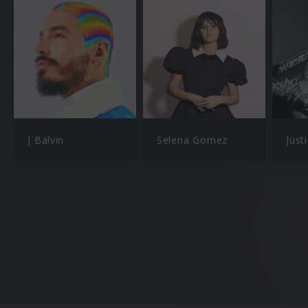
J Balvin
Selena Gomez
Just