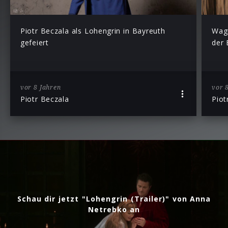
Piotr Beczala als Lohengrin in Bayreuth
Wagn
gefeiert
der 
vor 8 Jahren
vor 
Piotr Beczala
Piot
Schau dir jetzt "Lohengrin (Trailer)" von Anna
Netrebko an