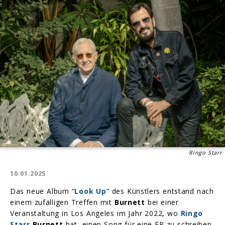
Ringo Starr
10.01.2025
Das neue Album “
Look Up
” des Künstlers entstand nach
einem zufälligen Treffen mit
Burnett
bei einer
Veranstaltung in Los Angeles im Jahr 2022, wo
Ringo
Starr
Burnett
bat, einen Song für eine EP zu schreiben,