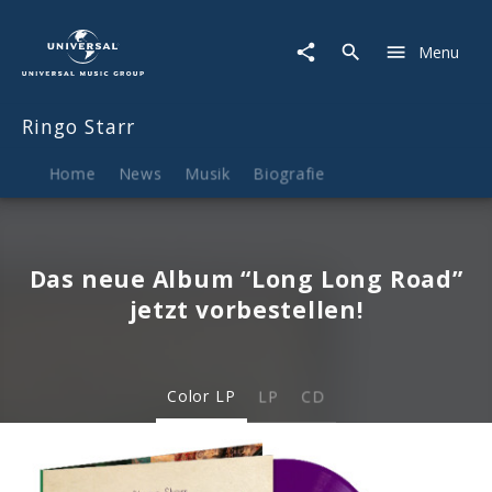
Ringo
Starr
Menu
|
Musik
&
Ringo Starr
Merch
Home
News
Musik
Biografie
Das neue Album “Long Long Road”
jetzt vorbestellen!
Color LP
LP
CD