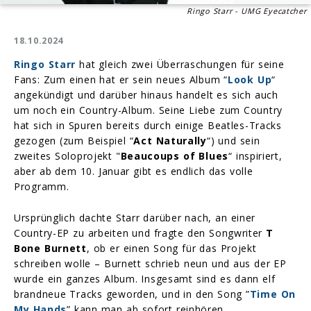
Ringo Starr - UMG Eyecatcher
18.10.2024
Ringo Starr
hat gleich zwei Überraschungen für seine
Fans: Zum einen hat er sein neues Album “
Look Up
“
angekündigt und darüber hinaus handelt es sich auch
um noch ein Country-Album. Seine Liebe zum Country
hat sich in Spuren bereits durch einige Beatles-Tracks
gezogen (zum Beispiel “
Act Naturally
“) und sein
zweites Soloprojekt "
Beaucoups of Blues
“ inspiriert,
aber ab dem 10. Januar gibt es endlich das volle
Programm.
Ursprünglich dachte Starr darüber nach, an einer
Country-EP zu arbeiten und fragte den Songwriter
T
Bone Burnett
, ob er einen Song für das Projekt
schreiben wolle – Burnett schrieb neun und aus der EP
wurde ein ganzes Album. Insgesamt sind es dann elf
brandneue Tracks geworden, und in den Song ”
Time On
My Hands
” kann man ab sofort reinhören.