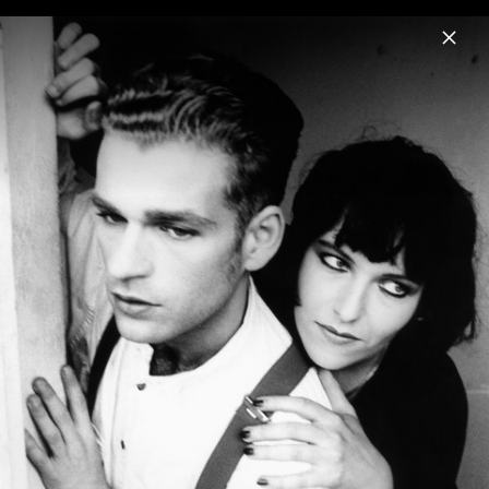
Menu
Rosenstolz
Home
News
Musik
Videos
Fotos
Biografie
Rosenstolz Pressefotos 2018