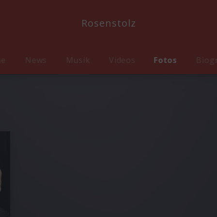
Rosenstolz
me
News
Musik
Videos
Fotos
Biog