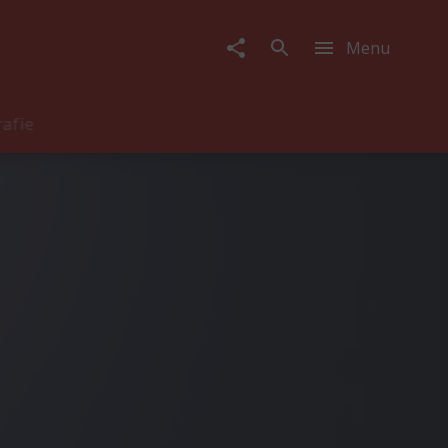
Menu
rafie