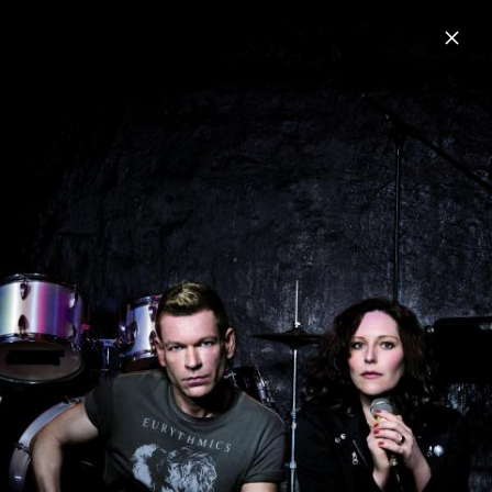
Menu
Rosenstolz
Home
News
Musik
Videos
Fotos
Biografie
Rosenstolz Pressefotos 2018