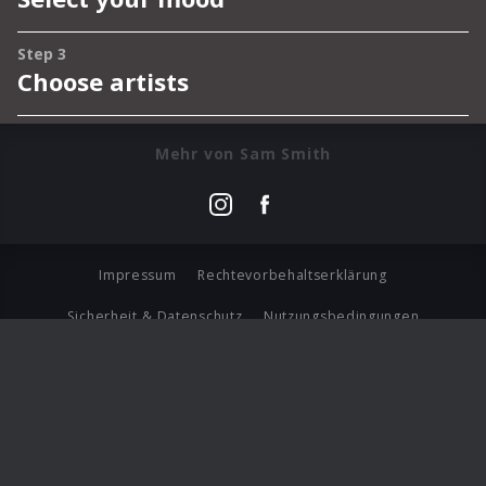
Mehr von Sam Smith
Impressum
Rechtevorbehaltserklärung
Sicherheit & Datenschutz
Nutzungsbedingungen
Journalistenlounge
Für Geschäftspartner
Barrierefreiheit Statement
© Copyright 2026 Universal Music Group N.V. All Rights
Reserved.