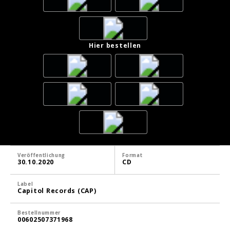
Hier bestellen
Veröffentlichung
Format
30.10.2020
CD
Label
Capitol Records (CAP)
Bestellnummer
00602507371968