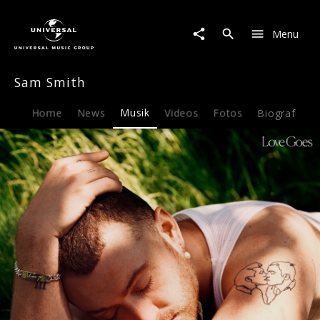
Sam
Smith
Menu
|
Musik
|
Sam Smith
Love
Goes
Home
News
Musik
Videos
Fotos
Biografie