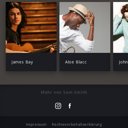
James Bay
Aloe Blacc
Joh
Mehr von Sam Smith
Impressum
Rechtevorbehaltserklärung