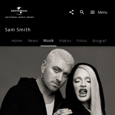
Sam
Smith
Menu
|
Musik
|
Sam Smith
Unholy
Home
News
Musik
Videos
Fotos
Biografie