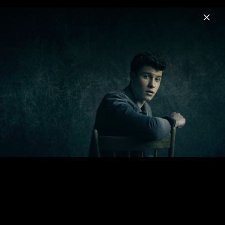
Menu
Shawn Mendes
Home
News
Musik
Videos
Fotos
Biografie
Pressebilder "Shawn" (2024)