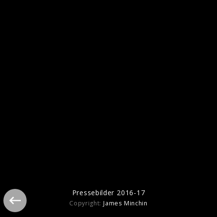
Pressebilder "Heartbeat" (2022)
Pressebilder "When You’re Gone“ (2022)
Pressebilder 2016-17
Copyright:
James Minchin