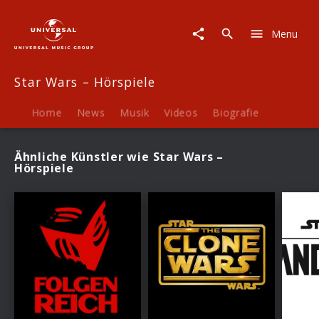
Star
Wars
Menu
–
Hörspiele
|
Star Wars – Hörspiele
Fanartikel
Home
News
Musik
Videos
Biografie
Ähnliche Künstler wie Star Wars –
Hörspiele