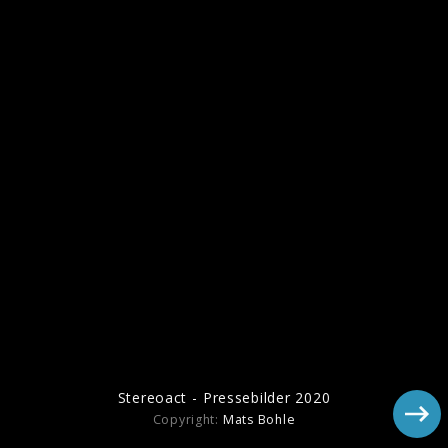
Kerstin Ott
Kayef
Win
Stereoact - Pressebilder 2020
Copyright:
Mats Bohle