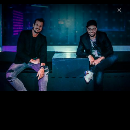
Menu
Stereoact
Home
News
Musik
Videos
Termine
Ähnliche Künstler wie Stereoact