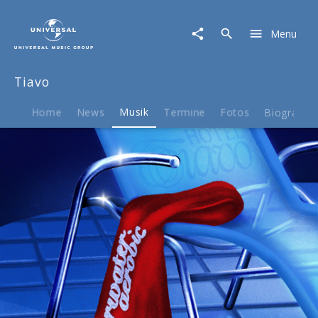
Tiavo
|
Menu
Musik
|
underwater
Tiavo
aerobic
(single)
Home
News
Musik
Termine
Fotos
Biografie