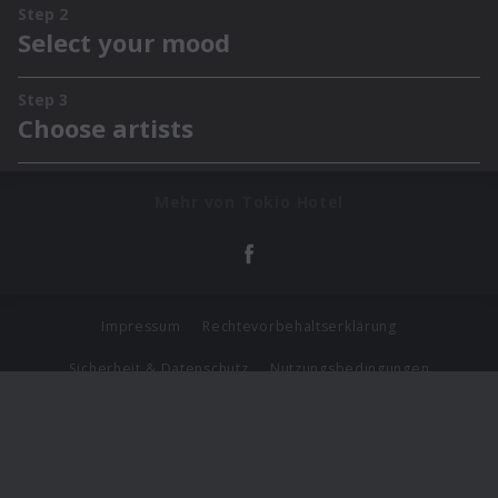
Mehr von Tokio Hotel
Impressum
Rechtevorbehaltserklärung
Sicherheit & Datenschutz
Nutzungsbedingungen
Journalistenlounge
Für Geschäftspartner
Barrierefreiheit Statement
© Copyright 2026 Universal Music Group N.V. All Rights