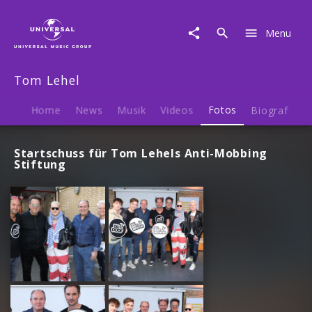
Tom
Lehel
Menu
|
Fotos
Tom Lehel
Home
News
Musik
Videos
Fotos
Biografie
Startschuss für Tom Lehels Anti-Mobbing
Stiftung