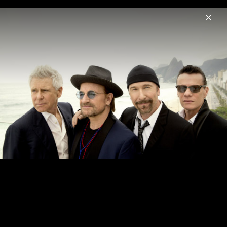
Menu
U2
Home
News
Musik
Videos
Fotos
Biografie
„Zooropa – 30th Anniversary Limited
Edition Gatefold“ (VÖ: 20. Oktober 2023) –
Foto nur zur Nutzung im Zusammenhang
mit diesem Release freigegeben!