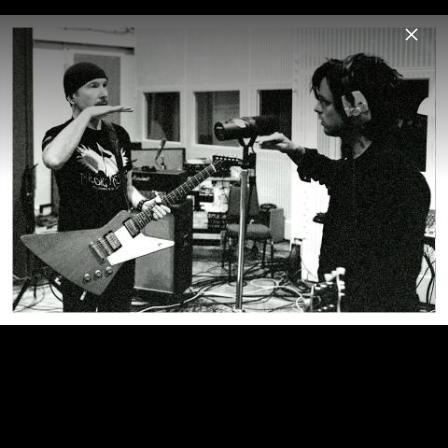
Menu
U2
Home
News
Musik
Videos
Fotos
Biografie
„Zooropa – 30th Anniversary Limited
Edition Gatefold“ (VÖ: 20. Oktober 2023) –
Foto nur zur Nutzung im Zusammenhang
mit diesem Release freigegeben!