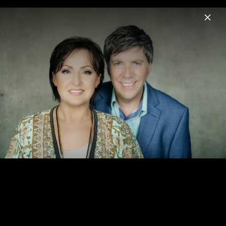
Menu
Ute Freudenberg & Christian Lais
Home
News
Musik
Videos
Fotos
Biografie
Pressefotos 2017