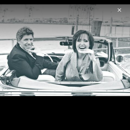
Menu
Ute Freudenberg & Christian Lais
Home
News
Musik
Videos
Fotos
Biografie
Pressefotos 2017