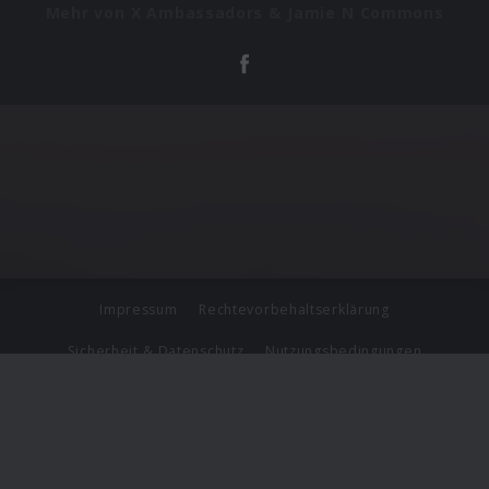
Mehr von X Ambassadors & Jamie N Commons
Impressum
Rechtevorbehaltserklärung
Sicherheit & Datenschutz
Nutzungsbedingungen
Journalistenlounge
Für Geschäftspartner
Barrierefreiheit Statement
© Copyright 2026 Universal Music Group N.V. All Rights