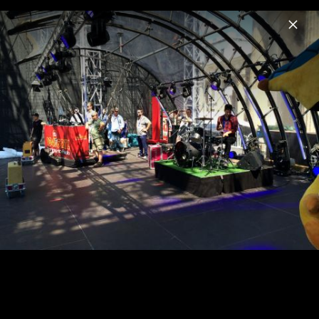
Menu
X Ambassadors & Jamie N Commons
Home
News
Musik
Videos
Fotos
Biografie
Live in Berlin, Juli 2014