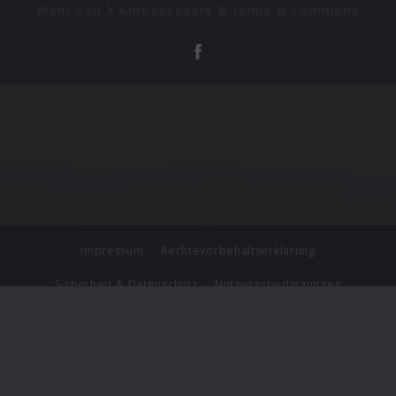
Mehr von X Ambassadors & Jamie N Commons
Impressum
Rechtevorbehaltserklärung
Sicherheit & Datenschutz
Nutzungsbedingungen
Journalistenlounge
Für Geschäftspartner
Barrierefreiheit Statement
© Copyright 2026 Universal Music Group N.V. All Rights