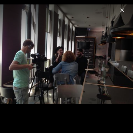
Menu
X Ambassadors & Jamie N Commons
Home
News
Musik
Videos
Fotos
Biografie
Live in Berlin, Juli 2014