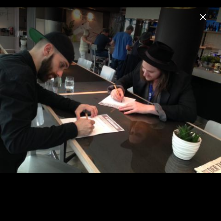
Menu
X Ambassadors & Jamie N Commons
Home
News
Musik
Videos
Fotos
Biografie
Live in Berlin, Juli 2014