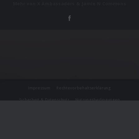
Mehr von X Ambassadors & Jamie N Commons
Impressum
Rechtevorbehaltserklärung
Sicherheit & Datenschutz
Nutzungsbedingungen
Journalistenlounge
Für Geschäftspartner
Barrierefreiheit Statement
© Copyright 2026 Universal Music Group N.V. All Rights