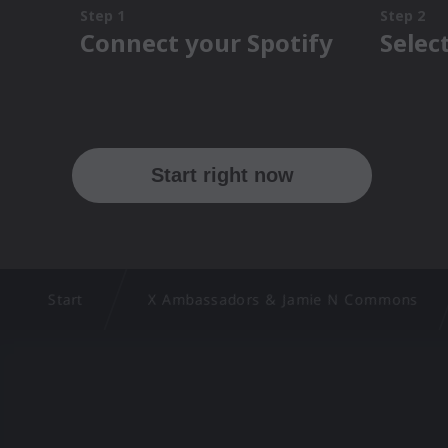
Start
X Ambassadors & Jamie N Commons